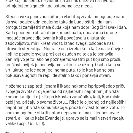
zrak koji udišemo, ne vidimo ga ali nas održava na životu, i
primjećujemo ga tek kad ostanemo bez njega.
Steći naviku ponovnog čitanja vlastitog života omogućuje nam
da svoj pogled odnjegujemo tako da bude oštriji, da nam
omogući zamijetiti mala čuda koja nam dobri Bog čini svaki dan.
Kada počnemo obraćati pozornost na to, uočavamo i druge
moguće pravce djelovanja koji povećavaju unutarnje
zadovoljstvo, mir i kreativnost. Iznad svega, oslobađa nas
otrovnih stereotipa. Mudra je ona izreka koja kaže da je čovjek
koji ne poznaje svoju prošlost osuđen na to da je ponavlja.
Zanimljivo je to: ako ne poznajemo vlastiti put koji smo prošli,
prošlost, uvijek je ponavljamo, vrtimo se ukrug. Osoba koja se
vrti ukrug ne ide naprijed, nema puta, to je kao kad se pas
pokušava ugristi za rep, ide stalno tako i ponavlja stvari.
Možemo se zapitati: jesam li ikada nekome ispripovijedao priču
svojega života? To je jedna od najljepših i najintimnijih vrsta
komunikacije. To je lijepo iskustvo zaručnikâ, koji, kad misle
ozbiljno, pričaju o svome životu… Riječ je o jednoj od najljepših i
najintimnijih vrsta komunikacije, pričati o vlastitome životu. To
nam omogućuje otkriti dotad nepoznate, male i jednostavne
stvari, ali, kako kaže Evanđelje, upravo se iz malih stvari rađaju
velike (usp.
Lk
16, 10).