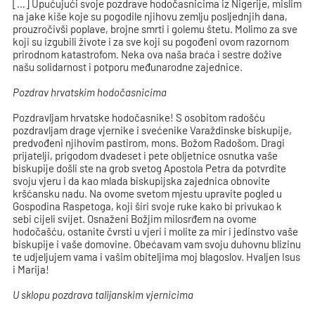
[…] Upućujući svoje pozdrave hodočasnicima iz Nigerije, mislim
na jake kiše koje su pogodile njihovu zemlju posljednjih dana,
prouzročivši poplave, brojne smrti i golemu štetu. Molimo za sve
koji su izgubili živote i za sve koji su pogođeni ovom razornom
prirodnom katastrofom. Neka ova naša braća i sestre dožive
našu solidarnost i potporu međunarodne zajednice.
Pozdrav hrvatskim hodočasnicima
Pozdravljam hrvatske hodočasnike! S osobitom radošću
pozdravljam drage vjernike i svećenike Varaždinske biskupije,
predvođeni njihovim pastirom, mons. Božom Radošom. Dragi
prijatelji, prigodom dvadeset i pete obljetnice osnutka vaše
biskupije došli ste na grob svetog Apostola Petra da potvrdite
svoju vjeru i da kao mlada biskupijska zajednica obnovite
kršćansku nadu. Na ovome svetom mjestu upravite pogled u
Gospodina Raspetoga, koji širi svoje ruke kako bi privukao k
sebi cijeli svijet. Osnaženi Božjim milosrđem na ovome
hodočašću, ostanite čvrsti u vjeri i molite za mir i jedinstvo vaše
biskupije i vaše domovine. Obećavam vam svoju duhovnu blizinu
te udjeljujem vama i vašim obiteljima moj blagoslov. Hvaljen Isus
i Marija!
U sklopu pozdrava talijanskim vjernicima