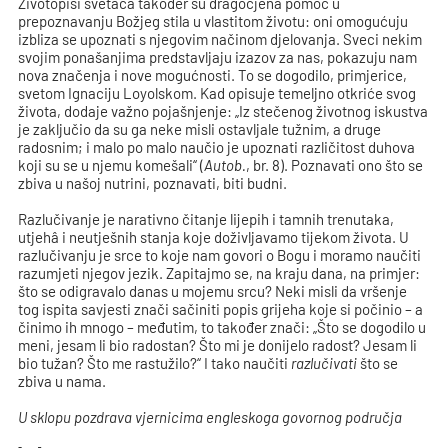
Životopisi svetaca također su dragocjena pomoć u
prepoznavanju Božjeg stila u vlastitom životu: oni omogućuju
izbliza se upoznati s njegovim načinom djelovanja. Sveci nekim
svojim ponašanjima predstavljaju izazov za nas, pokazuju nam
nova značenja i nove mogućnosti. To se dogodilo, primjerice,
svetom Ignaciju Loyolskom. Kad opisuje temeljno otkriće svog
života, dodaje važno pojašnjenje: „Iz stečenog životnog iskustva
je zaključio da su ga neke misli ostavljale tužnim, a druge
radosnim; i malo po malo naučio je upoznati različitost duhova
koji su se u njemu komešali“ (
Autob.
, br. 8). Poznavati ono što se
zbiva u našoj nutrini, poznavati, biti budni.
Razlučivanje je narativno čitanje lijepih i tamnih trenutaka,
utjehâ i neutješnih stanja koje doživljavamo tijekom života. U
razlučivanju je srce to koje nam govori o Bogu i moramo naučiti
razumjeti njegov jezik. Zapitajmo se, na kraju dana, na primjer:
što se odigravalo danas u mojemu srcu? Neki misli da vršenje
tog ispita savjesti znači sačiniti popis grijeha koje si počinio – a
činimo ih mnogo – međutim, to također znači: „Što se dogodilo u
meni, jesam li bio radostan? Što mi je donijelo radost? Jesam li
bio tužan? Što me rastužilo?“ I tako naučiti
razlučivati
što se
zbiva u nama.
U sklopu pozdrava vjernicima engleskoga govornog područja