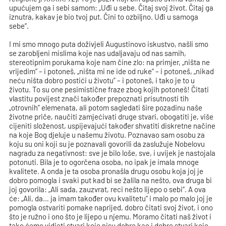
upućujem ga i sebi samom: „Uđi u sebe. Čitaj svoj život. Čitaj ga
iznutra, kakav je bio tvoj put. Čini to ozbiljno. Uđi u samoga
sebe“.
I mi smo mnogo puta doživjeli Augustinovo iskustvo, našli smo
se zarobljeni mislima koje nas udaljavaju od nas samih,
stereotipnim porukama koje nam čine zlo: na primjer, „ništa ne
vrijedim“ – i potoneš, „ništa mi ne ide od ruke“ – i potoneš, „nikad
neću ništa dobro postići u životu” – i potoneš, i tako je to u
životu. To su one pesimistične fraze zbog kojih potoneš! Čitati
vlastitu povijest znači također prepoznati prisutnosti tih
„otrovnih” elemenata, ali potom sagledati šire pozadinu naše
životne priče, naučiti zamjećivati druge stvari, obogatiti je, više
cijeniti složenost, uspijevajući također shvatiti diskretne načine
na koje Bog djeluje u našemu životu. Poznavao sam osobu za
koju su oni koji su je poznavali govorili da zaslužuje Nobelovu
nagradu za negativnost: sve je bilo loše, sve, i uvijek je nastojala
potonuti. Bila je to ogorčena osoba, no ipak je imala mnoge
kvalitete. A onda je ta osoba pronašla drugu osobu koja joj je
dobro pomogla i svaki put kad bi se žalila na nešto, ova druga bi
joj govorila: „Ali sada, zauzvrat, reci nešto lijepo o sebi“. A ova
će: „Ali, da… ja imam također ovu kvalitetu“ i malo po malo joj je
pomogla ostvariti pomake naprijed, dobro čitati svoj život, i ono
što je ružno i ono što je lijepo u njemu. Moramo čitati naš život i
tako ćemo vidjeti stvari koje nisu dobre kao i dobre stvari koje