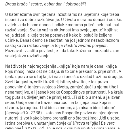
Draga braćo i sestre, dobar dan i dobrodošli!
U katehezama ovih tjedana inzistiramo na uvjetima koje treba
ispuniti za dobro razlučivanje. U životu moramo donositi odluke,
uvijek, a da bismo donosili odluke moramo prijeći neki put, put
razlučivanja. Svaka važna aktivnost ima svoje „upute“ kojih se
valja držati, a koje treba poznavati kako bi polučile željene
učinke. Danas ćemo se zadržati na još jednom nezaobilaznom
sastojku za razlučivanje, a to je
vlastita životna povijest
.
Poznavati vlastitu povijest je – da tako kažemo – nezaobilazan
sastojak za razlučivanje.
Naš život je najdragocjenija „knjiga“ koja nam je dana, knjiga
koju mnogi nažalost ne čitaju, ili to čine prekasno, prije smrti. A
ipak, upravo se u toj knjizi nalazi ono što uzalud tražimo drugdje.
Sveti Augustin, veliki tražitelj istine, shvatio je to upravo
ponovnim čitanjem svojega života, zamjećujući u njemu tihe i
nenametljive, ali jasne korake Gospodinove prisutnosti. Na kraju
tog puta s udivljenjem će primijetiti: „Ti si bio u meni, a ja izvan
sebe. Ondje sam te tražio nasrćući na ta lijepa bića koja si
stvorio, ja rugoba. Ti si bio sa mnom, a ja nisam bio s tobom“
(
Ispovijesti
X, 27.38). I zato nas Gospodin poziva da njegujemo
nutarnji život kako bismo pronašli ono što tražimo: „Uđi u sebe.
Istina prebiva u unutarnjem čovjeku“ (
Prava religija
[
De vera
religione
], XXXIX, 72). To je poziv koji bih uputio svima vama, a