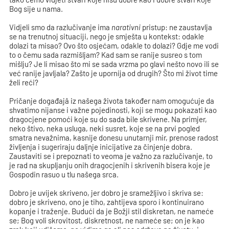
Bog sije u nama.
Vidjeli smo da razlučivanje ima
narativni
pristup: ne zaustavlja
se na trenutnoj situaciji, nego je smješta u kontekst: odakle
dolazi ta misao? Ovo što osjećam, odakle to dolazi? Gdje me vodi
to o čemu sada razmišljam? Kad sam se ranije susreo s tom
mišlju? Je li misao što mi se sada vrzma po glavi nešto novo ili se
već ranije javljala? Zašto je upornija od drugih? Što mi život time
želi reći?
Pričanje događajâ iz našega života također nam omogućuje da
shvatimo nijanse i važne pojedinosti, koji se mogu pokazati kao
dragocjene pomoći koje su do sada bile skrivene. Na primjer,
neko štivo, neka usluga, neki susret, koje se na prvi pogled
smatra nevažnima, kasnije donesu unutarnji mir, prenose radost
življenja i sugeriraju daljnje inicijative za činjenje dobra.
Zaustaviti se i prepoznati to veoma je važno za razlučivanje, to
je rad na skupljanju onih dragocjenih i skrivenih bisera koje je
Gospodin rasuo u tlu našega srca.
Dobro je uvijek skriveno, jer dobro je sramežljivo i skriva se:
dobro je skriveno, ono je tiho, zahtijeva sporo i kontinuirano
kopanje i traženje. Budući da je Božji stil diskretan, ne nameće
se; Bog voli skrovitost, diskretnost, ne nameće se; on je kao