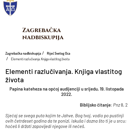
Zagrebačka 
nadbiskupija
Zagrebačka nadbiskupija
Riječ Svetog Oca
Elementi razlučivanja. Knjiga vlastitog života
Elementi razlučivanja. Knjiga vlastitog
života
Papina kateheza na općoj audijenciji u srijedu, 19. listopada
2022.
Biblijsko čitanje
:
Pnz
8, 2
Sjećaj se svega puta kojim te Jahve, Bog tvoj, vodio po pustinji
ovih četrdeset godina da te ponizi, iskuša i dozna što ti je u srcu:
hoćeš li držati zapovijedi njegove ili nećeš.