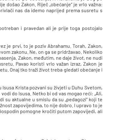
ije došao Zakon. Riječ „obećanje“ je vrlo važna:
 privlači nas da idemo naprijed prema susretu s
potreban i pravedan ali je prije toga postojalo
ez je prvi, to je poziv Abrahamu. Torah, Zakon,
jevom zakonu. Ne, on ga se pridržavao. Nekoliko
pasenja. Zakon, međutim, ne daje život, ne nudi
retu. Pavao koristi vrlo važan izraz, Zakon je
tu. Onaj tko traži život treba gledati obećanje i
 Isusa Krista pozvani su živjeti u Duhu Svetom,
vodi do Isusa. Netko bi od vas mogao reći: „Ali,
i su aktualne u smislu da su „pedagozi“ koji te
žnost zapovijedima, to nije dobro. I upravo to je
Gospodin pomogne kročiti putom zapovijedi, ali