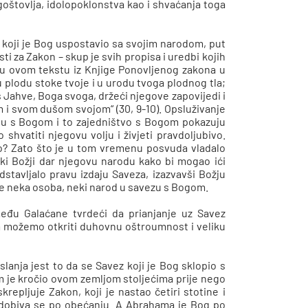
ogoštovlja, idolopoklonstva kao i shvaćanja toga
 koji je Bog uspostavio sa svojim narodom, put
ti za Zakon – skup je svih propisa i uredbi kojih
i u ovom tekstu iz Knjige Ponovljenog zakona u
u plodu stoke tvoje i u urodu tvoga plodnog tla;
 Jahve, Boga svoga, držeći njegove zapovijedi i
 i svom dušom svojom“ (30, 9-10). Opsluživanje
 su s Bogom i to zajedništvo s Bogom pokazuju
hvatiti njegovu volju i živjeti pravdoljubivo.
to? Zato što je u tom vremenu posvuda vladalo
liki Božji dar njegovu narodu kako bi mogao ići
dstavljalo pravu izdaju Saveza, izazvavši Božju
a je neka osoba, neki narod u savezu s Bogom.
 među Galaćane tvrdeći da prianjanje uz Savez
tim možemo otkriti duhovnu oštroumnost i veliku
lanja jest to da se Savez koji je Bog sklopio s
m je kročio ovom zemljom stoljećima prije nego
epljuje Zakon, koji je nastao četiri stotine i
zadobiva se po obećanju. A Abrahama je Bog po