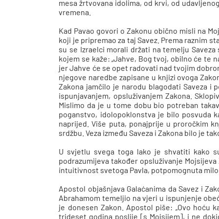
mesa žrtvovana idolima, od krvi, od udavljenoga
vremena.
Kad Pavao govori o Zakonu obično misli na Moj
koji je pripremao za taj Savez. Prema raznim sta
su se Izraelci morali držati na temelju Savez
kojem se kaže: „Jahve, Bog tvoj, obilno će te n
jer Jahve će se opet radovati nad tvojim dobro
njegove naredbe zapisane u knjizi ovoga Zakon
Zakona jamčilo je narodu blagodati Saveza i 
ispunjavanjem, opsluživanjem Zakona. Sklopivš
Mislimo da je u tome dobu bio potreban takav
poganstvo, idolopoklonstva je bilo posvuda kao
naprijed. Više puta, ponajprije u proročkim kn
srdžbu. Veza između Saveza i Zakona bilo je tak
U svjetlu svega toga lako je shvatiti kako s
podrazumijeva također opsluživanje Mojsijeva Z
intuitivnost svetoga Pavla, potpomognuta milo
Apostol objašnjava Galaćanima da Savez i Zakon
Abrahamom temeljio na vjeri u ispunjenje obeć
je donesen Zakon. Apostol piše: „Ovo hoću kaz
trideset godina poslije [s Mojsijem], i ne d