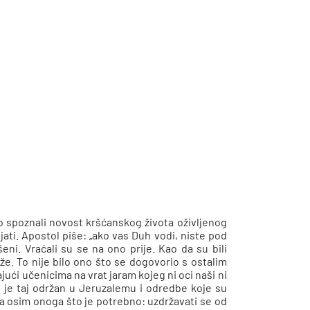
mo spoznali novost kršćanskog života oživljenog
ati. Apostol piše: „ako vas Duh vodi, niste pod
eni. Vraćali su se na ono prije. Kao da su bili
že. To nije bilo ono što se dogovorio s ostalim
jući učenicima na vrat jaram kojeg ni oci naši ni
io je taj održan u Jeruzalemu i odredbe koje su
eta osim onoga što je potrebno: uzdržavati se od