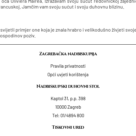
oca Oliviera Mairea. Izražavam svoju sućut redovničkoj zajedn
Francuskoj. Jamčim vam svoju sućut i svoju duhovnu blizinu.
jetli primjer one koja je znala hrabro i velikodušno živjeti svoje
Gospodinov poziv.
Zagrebačka nadbiskupija
Pravila privatnosti
Opći uvjeti korištenja
Nadbiskupski duhovni stol
Kaptol 31, p.p. 398
10000 Zagreb
Tel:
01/4894 800
Tiskovni ured