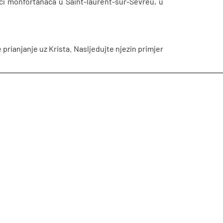
ici monfortanaca u Saint-laurent-sur-Sèvreu, u
 prianjanje uz Krista. Nasljedujte njezin primjer