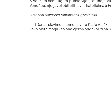
S velikom sam tugom primio vijest o ubojstvu 
Vendéeu, njegovoj obitelji i svim katolicima u 
U sklopu pozdrava talijanskim vjernicima
[…] Danas slavimo spomen svete Klare Asiške, svi
kako biste mogli kao ona vjerno odgovoriti na 