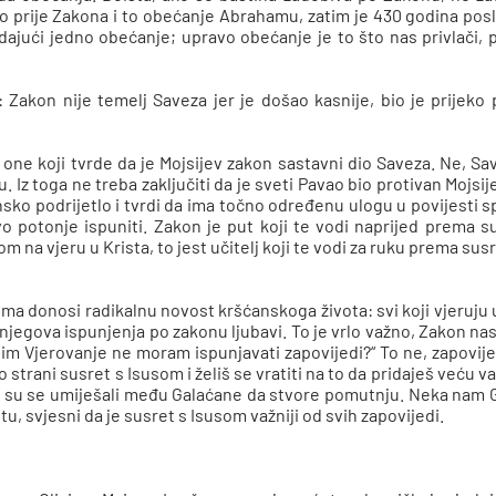
ilo prije Zakona i to obećanje Abrahamu, zatim je 430 godina posl
edajući jedno obećanje; upravo obećanje je to što nas privlači,
 Zakon nije temelj Saveza jer je došao kasnije, bio je prijeko 
 one koji tvrde da je Mojsijev zakon sastavni dio Saveza. Ne, Sav
 Iz toga ne treba zaključiti da je sveti Pavao bio protivan Mojsi
ko podrijetlo i tvrdi da ima točno određenu ulogu u povijesti s
 potonje ispuniti. Zakon je put koji te vodi naprijed prema sus
 na vjeru u Krista, to jest učitelj koji te vodi za ruku prema susre
ma donosi radikalnu novost kršćanskoga života: svi koji vjeruju u
jegova ispunjenja po zakonu ljubavi. To je vrlo važno, Zakon nas 
lim Vjerovanje ne moram ispunjavati zapovijedi?“ To ne, zapovijed
strani susret s Isusom i želiš se vratiti na to da pridaješ veću va
i su se umiješali među Galaćane da stvore pomutnju. Neka nam 
tu, svjesni da je susret s Isusom važniji od svih zapovijedi.