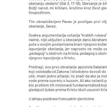
obećanju obdario“ (Gal 3, 17-18). Obećanje je b
Božji narod, mi kršćani, kročimo kroz život gl
Gospodinom.
Tim obrazloženjem Pavao je postigao prvi cilj:
obećanje, Savez.
Ovakva argumentacija ostavlja “kratkih rukava”
naime, nije uključen u obećanje dano Abrahamu.
puta u svojim poslanicama brani njegovo božans
ispunjenje obećanja, jer naprosto ne može ovo
„pedagog“ s obzirom na Krista, pedagog s obzirom
njegovo ispunjenje u Kristu.
Predragi, ovo prvo obraćanje apostola Galaćani
koji oslobađa od Zakona i istodobno dovodi do n
oče, imam jedno pitanje: to znači da ako ja mo
vode prema susretu s Isusom. Ali ako ostaviš po 
bio problem tih misionarâ fundamentalistâ koj
gledajući ljubav prema Kristu idući ususret Kris
U sklopu pozdrava francuskim vjernicima