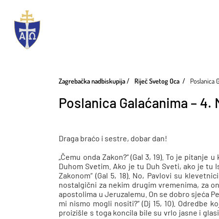
Zagrebačka nadbiskupija
Riječ Svetog Oca
Poslanica 
Poslanica Galaćanima – 4. 
Draga braćo i sestre, dobar dan!
„Čemu onda Zakon?“ (Gal 3, 19). To je pitanje 
Duhom Svetim. Ako je tu Duh Sveti, ako je tu I
Zakonom“ (Gal 5, 18). No, Pavlovi su klevetnic
nostalgični za nekim drugim vremenima, za onim
apostolima u Jeruzalemu. On se dobro sjeća Petro
mi nismo mogli nositi?“ (Dj 15, 10). Odredbe k
proizišle s toga koncila bile su vrlo jasne i g