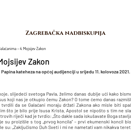
Zagrebačka nadbiskupija
Galaćanima – 4. Mojsijev Zakon
Mojsijev Zakon
Papina kateheza na općoj audijenciji u srijedu 11. kolovoza 2021.
u koje, slijedeći svetoga Pavla, želimo danas dublje ući kako bis
sus koji nas je otkupio čemu Zakon? O tome ćemo danas razmišlj
i tvrdili da se Galaćani moraju držati Zakona ako misle biti spaš
 što je bilo prije Isusa Krista. Apostol se nipošto s tim ne sla
vih riječi kad je tvrdio: „Što dakle sada iskušavate Boga stavlja
oje su proizišle s tog „prvog koncila“ – prvi ekumenski koncil b
lasile su: „Zaključismo Duh Sveti i mi ne nametati vam nikakva ter