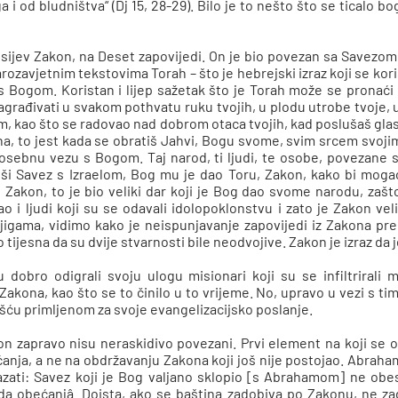
 i od bludništva“ (Dj 15, 28-29). Bilo je to nešto što se ticalo b
sijev Zakon, na Deset zapovijedi. On je bio povezan sa Savezom
rozavjetnim tekstovima Torah – što je hebrejski izraz koji se koris
a s Bogom. Koristan i lijep sažetak što je Torah može se pronać
agrađivati u svakom pothvatu ruku tvojih, u plodu utrobe tvoje, 
m, kao što se radovao nad dobrom otaca tvojih, kad poslušaš glas
a, to jest kada se obratiš Jahvi, Bogu svome, svim srcem svojim
posebnu vezu s Bogom. Taj narod, ti ljudi, te osobe, povezane
i Savez s Izraelom, Bog mu je dao Toru, Zakon, kako bi mogao s
 Zakon, to je bio veliki dar koji je Bog dao svome narodu, zaš
 i ljudi koji su se odavali idolopoklonstvu i zato je Zakon ve
jigama, vidimo kako je neispunjavanje zapovijedi iz Zakona pre
o tijesna da su dvije stvarnosti bile neodvojive. Zakon je izraz d
u dobro odigrali svoju ulogu misionari koji su se infiltrirali
akona, kao što se to činilo u to vrijeme. No, upravo u vezi s 
šću primljenom za svoje evangelizacijsko poslanje.
 zapravo nisu neraskidivo povezani. Prvi element na koji se os
anja, a ne na obdržavanju Zakona koji još nije postojao. Abraha
ati: Savez koji je Bog valjano sklopio [s Abrahamom] ne obeskr
okida obećanjâ. Doista, ako se baština zadobiva po Zakonu, ne 