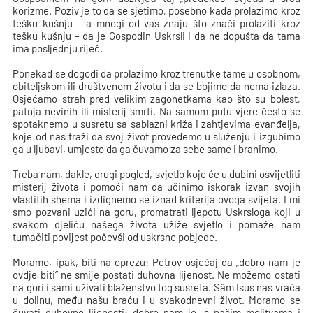
korizme. Poziv je to da se sjetimo, posebno kada prolazimo kroz
tešku kušnju – a mnogi od vas znaju što znači prolaziti kroz
tešku kušnju – da je Gospodin Uskrsli i da ne dopušta da tama
ima posljednju riječ.
Ponekad se dogodi da prolazimo kroz trenutke tame u osobnom,
obiteljskom ili društvenom životu i da se bojimo da nema izlaza.
Osjećamo strah pred velikim zagonetkama kao što su bolest,
patnja nevinih ili misterij smrti. Na samom putu vjere često se
spotaknemo u susretu sa sablazni križa i zahtjevima evanđelja,
koje od nas traži da svoj život provedemo u služenju i izgubimo
ga u ljubavi, umjesto da ga čuvamo za sebe same i branimo.
Treba nam, dakle, drugi pogled, svjetlo koje će u dubini osvijetliti
misterij života i pomoći nam da učinimo iskorak izvan svojih
vlastitih shema i izdignemo se iznad kriterija ovoga svijeta. I mi
smo pozvani uzići na goru, promatrati ljepotu Uskrsloga koji u
svakom djeliću našega života užiže svjetlo i pomaže nam
tumačiti povijest počevši od uskrsne pobjede.
Moramo, ipak, biti na oprezu: Petrov osjećaj da „dobro nam je
ovdje biti“ ne smije postati duhovna lijenost. Ne možemo ostati
na gori i sami uživati blaženstvo tog susreta. Sâm Isus nas vraća
u dolinu, među našu braću i u svakodnevni život. Moramo se
čuvati duhovne lijenosti: dobro nam je, s našim molitvama i