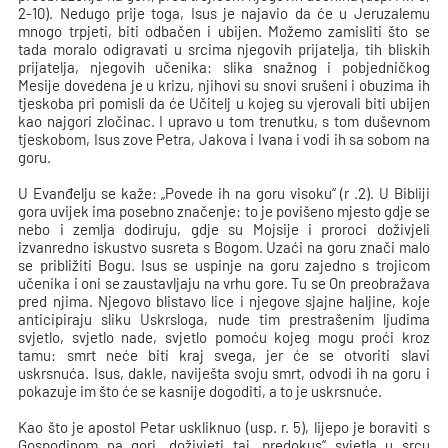
2-10). Nedugo prije toga, Isus je najavio da će u Jeruzalemu
mnogo trpjeti, biti odbačen i ubijen. Možemo zamisliti što se
tada moralo odigravati u srcima njegovih prijatelja, tih bliskih
prijatelja, njegovih učenika: slika snažnog i pobjedničkog
Mesije dovedena je u krizu, njihovi su snovi srušeni i obuzima ih
tjeskoba pri pomisli da će Učitelj u kojeg su vjerovali biti ubijen
kao najgori zločinac. I upravo u tom trenutku, s tom duševnom
tjeskobom, Isus zove Petra, Jakova i Ivana i vodi ih sa sobom na
goru.
U Evanđelju se kaže: „Povede ih na goru visoku“ (r .2). U Bibliji
gora uvijek ima posebno značenje: to je povišeno mjesto gdje se
nebo i zemlja dodiruju, gdje su Mojsije i proroci doživjeli
izvanredno iskustvo susreta s Bogom. Uzaći na goru znači malo
se približiti Bogu. Isus se uspinje na goru zajedno s trojicom
učenika i oni se zaustavljaju na vrhu gore. Tu se On preobražava
pred njima. Njegovo blistavo lice i njegove sjajne haljine, koje
anticipiraju sliku Uskrsloga, nude tim prestrašenim ljudima
svjetlo, svjetlo nade, svjetlo pomoću kojeg mogu proći kroz
tamu: smrt neće biti kraj svega, jer će se otvoriti slavi
uskrsnuća. Isus, dakle, naviješta svoju smrt, odvodi ih na goru i
pokazuje im što će se kasnije dogoditi, a to je uskrsnuće.
Kao što je apostol Petar uskliknuo (usp. r. 5), lijepo je boraviti s
Gospodinom na gori, doživjeti taj „predokus“ svjetla u srcu