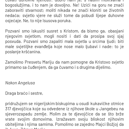
bogoslužjima, i to nam je dovoljno. Ne! Uzići na goru ne znači
zaboraviti stvarnost; moliti nikada ne znači kloniti se životnih
nedaća; svjetlo vjere ne služi tome da pobudi lijepe duhovne
osjećaje. Ne, to nije Isusova poruka.
Pozvani smo iskusiti susret s Kristom, da bismo ga, obasjani
njegovim svjetlom, mogli nositi i dati da prosipa svoj sjaj
posvuda. Pozvani smo zapaliti mala svjetla u srcima ljudi; biti
male svjetiljke evanđelja koje nose malo ljubavi i nade: to je
poslanje kršćanina.
Zamolimo Presvetu Mariju da nam pomogne da Kristovo svjetlo
primamo sa čuđenjem, da ga čuvamo i s drugima dijelimo.
Nakon Angelusa
Draga braćo i sestre,
pridružujem se nigerijskim biskupima u osudi kukavičke otmice
317 djevojčica koje su odvedene iz njihove škole u Jangebeu na
sjeverozapadu zemlje. Molim za te djevojčice da se što brže
vrate svojim domovima. Izražavam svoju bliskost njihovim
obiteljima i njima samima. Pomolimo se zajedno Majci Božjoj da