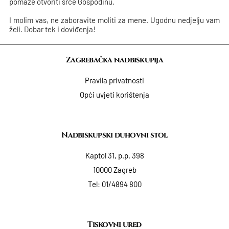
pomaže otvoriti srce Gospodinu.
I molim vas, ne zaboravite moliti za mene. Ugodnu nedjelju vam
želi. Dobar tek i doviđenja!
Zagrebačka nadbiskupija
Pravila privatnosti
Opći uvjeti korištenja
Nadbiskupski duhovni stol
Kaptol 31, p.p. 398
10000 Zagreb
Tel:
01/4894 800
Tiskovni ured