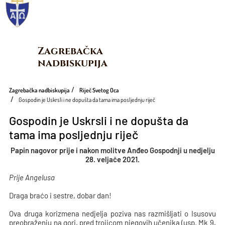
Zagrebačka 
nadbiskupija
Zagrebačka nadbiskupija
Riječ Svetog Oca
Gospodin je Uskrsli i ne dopušta da tama ima posljednju riječ
Gospodin je Uskrsli i ne dopušta da
tama ima posljednju riječ
Papin nagovor prije i nakon molitve Anđeo Gospodnji u nedjelju
28. veljače 2021.
Prije Angelusa
Draga braćo i sestre, dobar dan!
Ova druga korizmena nedjelja poziva nas razmišljati o Isusovu
preobraženju na gori, pred trojicom njegovih učenika (usp. Mk 9,