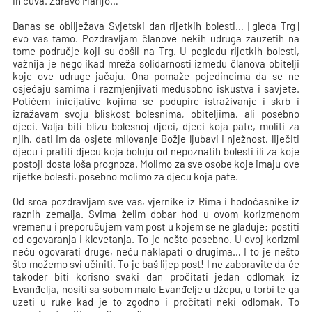
ih čuva. Zdravo Marijo…
Danas se obilježava Svjetski dan rijetkih bolesti… [gleda Trg]
evo vas tamo. Pozdravljam članove nekih udruga zauzetih na
tome područje koji su došli na Trg. U pogledu rijetkih bolesti,
važnija je nego ikad mreža solidarnosti između članova obitelji
koje ove udruge jačaju. Ona pomaže pojedincima da se ne
osjećaju samima i razmjenjivati međusobno iskustva i savjete.
Potičem inicijative kojima se podupire istraživanje i skrb i
izražavam svoju bliskost bolesnima, obiteljima, ali posebno
djeci. Valja biti blizu bolesnoj djeci, djeci koja pate, moliti za
njih, dati im da osjete milovanje Božje ljubavi i nježnost, liječiti
djecu i pratiti djecu koja boluju od nepoznatih bolesti ili za koje
postoji dosta loša prognoza. Molimo za sve osobe koje imaju ove
rijetke bolesti, posebno molimo za djecu koja pate.
Od srca pozdravljam sve vas, vjernike iz Rima i hodočasnike iz
raznih zemalja. Svima želim dobar hod u ovom korizmenom
vremenu i preporučujem vam post u kojem se ne gladuje: postiti
od ogovaranja i klevetanja. To je nešto posebno. U ovoj korizmi
neću ogovarati druge, neću naklapati o drugima… I to je nešto
što možemo svi učiniti. To je baš lijep post! I ne zaboravite da će
također biti korisno svaki dan pročitati jedan odlomak iz
Evanđelja, nositi sa sobom malo Evanđelje u džepu, u torbi te ga
uzeti u ruke kad je to zgodno i pročitati neki odlomak. To