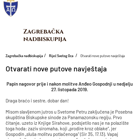
Zagrebačka 
nadbiskupija
Zagrebačka nadbiskupija
Riječ Svetog Oca
Otvarati nove putove navještaja
Otvarati nove putove navještaja
Papin nagovor prije i nakon molitve Anđeo Gospodnji u nedjelju
27. listopada 2019.
Draga braćo i sestre, dobar dan!
Misom slavljenom jutros u Svetome Petru zaključena je Posebna
skupština Biskupske sinode za Panamazonsku regiju. Prvo
čitanje, uzeto iz Knjige Sirahove, podsjetilo nas je na polazište
toga hoda: zaziv siromaha, koji „prodire kroz oblake“, jer
Gospodin „sluša molitvu potlačenoga“ (Sir 35, 17.13). Vapaj