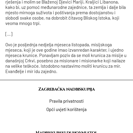
rješenja i molim se Blaženoj Djevici Mariji, Kraljici Libanona,
kako bi, uz pomoć međunarodne zajednice, ta zemlja i dalje bila
mjesto mirnoga suživota i poštivanja prema dostojanstvu i
slobodi svake osobe, na dobrobit čitavog Bliskog Istoka, koji
veoma mnogo trpi.
[…]
Ovo je posljednja nedjelja mjeseca listopada, misijskoga
mjeseca, koji je ove godine imao izvanredan karakter, i ujedno
mjeseca krunice. Ponavljam poziv da se moli krunica za misije u
današnjoj Crkvi, posebno za misionare i misionarke koji nailaze
na velike teškoće. Istodobno nastavimo moliti krunicu za mir.
Evanđelje i mir idu zajedno.
Zagrebačka nadbiskupija
Pravila privatnosti
Opći uvjeti korištenja
Nadbiskupski duhovni stol