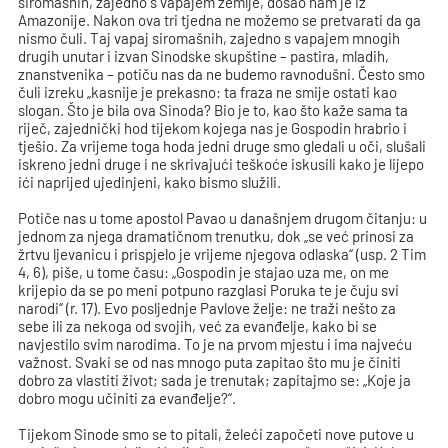
siromašnih, zajedno s vapajem zemlje, došao nam je iz
Amazonije. Nakon ova tri tjedna ne možemo se pretvarati da ga
nismo čuli. Taj vapaj siromašnih, zajedno s vapajem mnogih
drugih unutar i izvan Sinodske skupštine – pastira, mladih,
znanstvenika – potiču nas da ne budemo ravnodušni. Često smo
čuli izreku „kasnije je prekasno: ta fraza ne smije ostati kao
slogan. Što je bila ova Sinoda? Bio je to, kao što kaže sama ta
riječ, zajednički hod tijekom kojega nas je Gospodin hrabrio i
tješio. Za vrijeme toga hoda jedni druge smo gledali u oči, slušali
iskreno jedni druge i ne skrivajući teškoće iskusili kako je lijepo
ići naprijed ujedinjeni, kako bismo služili.
Potiče nas u tome apostol Pavao u današnjem drugom čitanju: u
jednom za njega dramatičnom trenutku, dok „se već prinosi za
žrtvu ljevanicu i prispjelo je vrijeme njegova odlaska“ (usp. 2 Tim
4, 6), piše, u tome času: „Gospodin je stajao uza me, on me
krijepio da se po meni potpuno razglasi Poruka te je čuju svi
narodi“ (r. 17). Evo posljednje Pavlove želje: ne traži nešto za
sebe ili za nekoga od svojih, već za evanđelje, kako bi se
navjestilo svim narodima. To je na prvom mjestu i ima najveću
važnost. Svaki se od nas mnogo puta zapitao što mu je činiti
dobro za vlastiti život; sada je trenutak; zapitajmo se: „Koje ja
dobro mogu učiniti za evanđelje?“.
Tijekom Sinode smo se to pitali, želeći započeti nove putove u