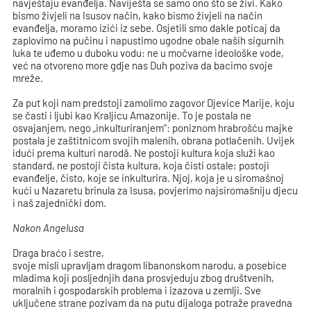
navještaju evanđelja. Naviješta se samo ono što se živi. Kako
bismo živjeli na Isusov način, kako bismo živjeli na način
evanđelja, moramo izići iz sebe. Osjetili smo dakle poticaj da
zaplovimo na pučinu i napustimo ugodne obale naših sigurnih
luka te uđemo u duboku vodu: ne u močvarne ideološke vode,
već na otvoreno more gdje nas Duh poziva da bacimo svoje
mreže.
Za put koji nam predstoji zamolimo zagovor Djevice Marije, koju
se časti i ljubi kao Kraljicu Amazonije. To je postala ne
osvajanjem, nego „inkulturiranjem“: poniznom hrabrošću majke
postala je zaštitnicom svojih malenih, obrana potlačenih. Uvijek
idući prema kulturi narodâ. Ne postoji kultura koja služi kao
standard, ne postoji čista kultura, koja čisti ostale; postoji
evanđelje, čisto, koje se inkulturira. Njoj, koja je u siromašnoj
kući u Nazaretu brinula za Isusa, povjerimo najsiromašniju djecu
i naš zajednički dom.
Nakon Angelusa
Draga braćo i sestre,
svoje misli upravljam dragom libanonskom narodu, a posebice
mladima koji posljednjih dana prosvjeduju zbog društvenih,
moralnih i gospodarskih problema i izazova u zemlji. Sve
uključene strane pozivam da na putu dijaloga potraže pravedna