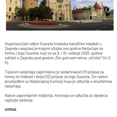
Organizacijski odbor Susreta hrvatske katoličke mladeži u
Zagrebu raspisao je krajem ožujka ove godine Natječaje za
himnu i logo Susreta, koji će se 9. i 10. svibnja 2020. godine
održati u Zagrebu pod geslom „Što god vam rekne, učinite!“ (Iv 2,
5).
Tijekom natječaja zaprimljeno je sedamnaest (17) prijava za
himnu te trideset i dvije (32) prijave za logo Susreta. Svi radovi
proslijeđeni su Natječajnoj komisiji koja je odlučila o rezultatima
natječaja.
Nakon zaprimljenih mišljenja, Komisija se odlučila za sljedeća
najbolja rješenja:
HIMNA