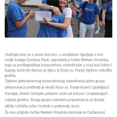
»Saživjeli smo se s ovom kućom«, s osmijehom izjavljuje u ime
svojih kolega Gordana Pavić, zaposlenica tvrtke Nielsen Hrvatska,
koja uz prošlogodišnje korporativno volontiranje u ovoj kući ističe i
kupnju božićnih darova za djecu iz Kuće sv. Franje tijekom nekoliko
godina.
Tijekom jednodnevnog korporativnog volontiranja jedna grupa
nielsenovaca uređivala je okoliš Kuće sv. Franje koseći i grabljajući
travnjak, čisteći rubnjake prilazne ceste od korova i osvježavajući
cvjetne gredice. Druga grupa volontera pripremala je za ličenje,
oličila i očistila sobe i hodnik u potkrovlju kuće.
Za ovu prigodu tvrtka Nielsen Hrvatska darovala je Caritasovoj