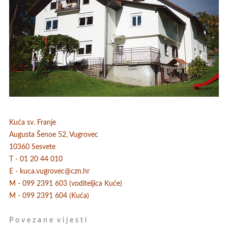
Kuća sv. Franje
Augusta Šenoe 52, Vugrovec
10360 Sesvete
T - 01 20 44 010
E - kuca.vugrovec@czn.hr
M - 099 2391 603 (voditeljica Kuće)
M - 099 2391 604 (Kuća)
P o v e z a n e v i j e s t i