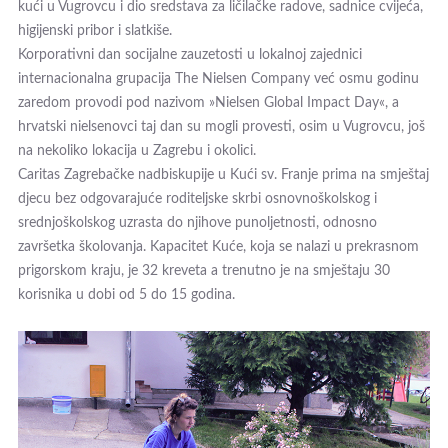
kući u Vugrovcu i dio sredstava za ličilačke radove, sadnice cvijeća,
higijenski pribor i slatkiše.
Korporativni dan socijalne zauzetosti u lokalnoj zajednici
internacionalna grupacija The Nielsen Company već osmu godinu
zaredom provodi pod nazivom »Nielsen Global Impact Day«, a
hrvatski nielsenovci taj dan su mogli provesti, osim u Vugrovcu, još
na nekoliko lokacija u Zagrebu i okolici.
Caritas Zagrebačke nadbiskupije u Kući sv. Franje prima na smještaj
djecu bez odgovarajuće roditeljske skrbi osnovnoškolskog i
srednjoškolskog uzrasta do njihove punoljetnosti, odnosno
završetka školovanja. Kapacitet Kuće, koja se nalazi u prekrasnom
prigorskom kraju, je 32 kreveta a trenutno je na smještaju 30
korisnika u dobi od 5 do 15 godina.