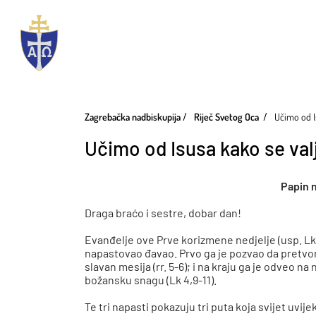
Zagrebačka nadbiskupija
Riječ Svetog Oca
Učimo od I
Učimo od Isusa kako se val
Papin n
Draga braćo i sestre, dobar dan!
Evanđelje ove Prve korizmene nedjelje (usp. Lk 4
napastovao đavao. Prvo ga je pozvao da pretvori
slavan mesija (rr. 5-6); i na kraju ga je odveo 
božansku snagu (Lk 4,9-11).
Te tri napasti pokazuju tri puta koja svijet uvij