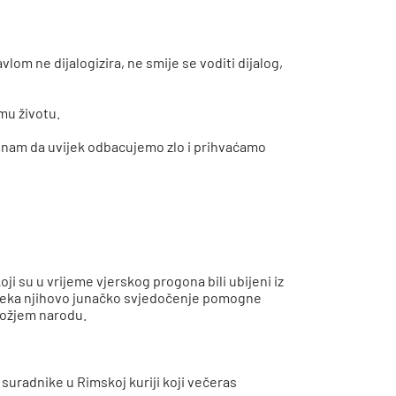
lom ne dijalogizira, ne smije se voditi dijalog,
mu životu.
 nam da uvijek odbacujemo zlo i prihvaćamo
i su u vrijeme vjerskog progona bili ubijeni iz
ža. Neka njihovo junačko svjedočenje pomogne
 Božjem narodu.
suradnike u Rimskoj kuriji koji večeras