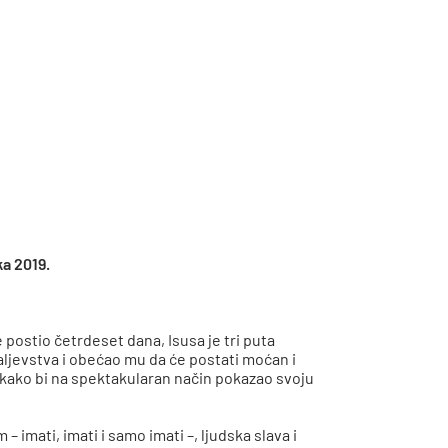
ka 2019.
 postio četrdeset dana, Isusa je tri puta
aljevstva i obećao mu da će postati moćan i
je kako bi na spektakularan način pokazao svoju
 imati, imati i samo imati –, ljudska slava i