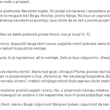
nas vode u propast.
put podmukle đavolske logike. On polazi od naravne i opravdane 
e to moguće bez Boga, štoviše, protiv Njega. No Isus se usprotiv
zabranog naroda kroz pustinju, Isus ističe da se želi s punim povj
Ako se dakle pokloniš preda mnom, sve je tvoje“ (r. 7).
stvo, dopustiti da ga idoli novca, uspjeha i moći pokvare samo k
 radosti koja ubrzo nestaje.
na, to je ispraznost, ali to nestaje. Zato je Isus odgovorio: „Kl
za vlastitu korist. Đavlu koji ga je, citirajući Pisma, pozvao da 
 i s povjerenjem u Oca: „Rečeno je: Ne iskušavaj Gospodina, Boga 
 na našu stranu“, tražeći od njega milosti koje zapravo služe zado
o možemo postići uspjeh i sreću. No, u stvarnosti nemaju nikakve
 Suočavajući se osobno s tim napastima, Isus tri puta pobjeđuje n
život, vjera u Boga i sigurnost Njegove ljubavi, sigurnost da nas B