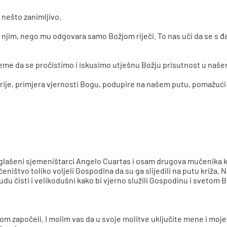
 nešto zanimljivo.
 njim, nego mu odgovara samo Božjom riječi. To nas uči da se s đav
jeme da se pročistimo i iskusimo utješnu Božju prisutnost u naše
rije, primjera vjernosti Bogu, podupire na našem putu, pomažući
glašeni sjemeništarci Angelo Cuartas i osam drugova mučenika koj
ećeništvo toliko voljeli Gospodina da su ga slijedili na putu kri
du čisti i velikodušni kako bi vjerno služili Gospodinu i svetom
m započeli. I molim vas da u svoje molitve uključite mene i moje 