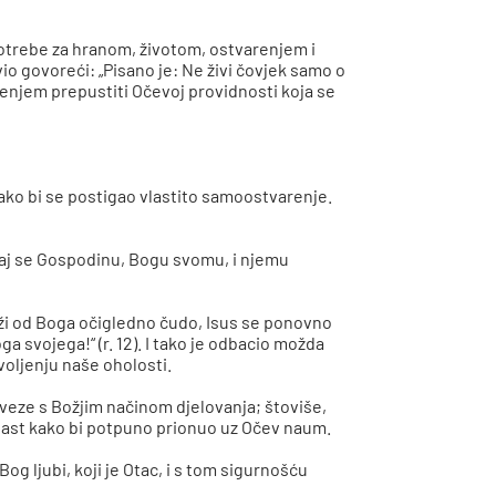
potrebe za hranom, životom, ostvarenjem i
io govoreći: „Pisano je: Ne živi čovjek samo o
erenjem prepustiti Očevoj providnosti koja se
ako bi se postigao vlastito samoostvarenje.
anjaj se Gospodinu, Bogu svomu, i njemu
traži od Boga očigledno čudo, Isus se ponovno
svojega!“ (r. 12). I tako je odbacio možda
voljenju naše oholosti.
 veze s Božjim načinom djelovanja; štoviše,
apast kako bi potpuno prionuo uz Očev naum.
og ljubi, koji je Otac, i s tom sigurnošću