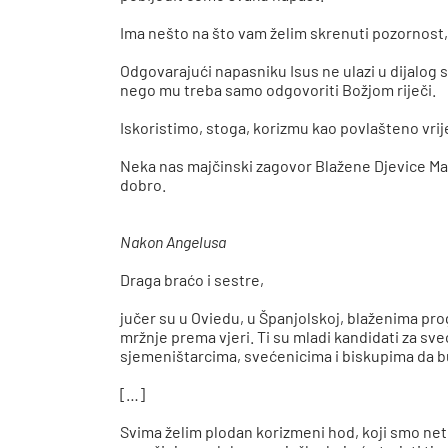
Ima nešto na što vam želim skrenuti pozornost,
Odgovarajući napasniku Isus ne ulazi u dijalog s
nego mu treba samo odgovoriti Božjom riječi.
Iskoristimo, stoga, korizmu kao povlašteno vri
Neka nas majčinski zagovor Blažene Djevice Ma
dobro.
Nakon Angelusa
Draga braćo i sestre,
jučer su u Oviedu, u Španjolskoj, blaženima pro
mržnje prema vjeri. Ti su mladi kandidati za sv
sjemeništarcima, svećenicima i biskupima da bu
[…]
Svima želim plodan korizmeni hod, koji smo neto