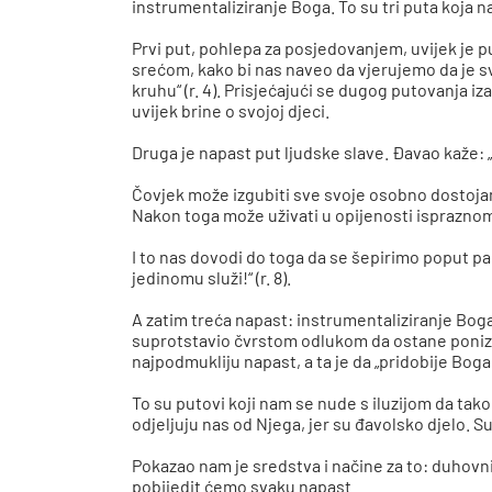
instrumentaliziranje Boga. To su tri puta koja 
Prvi put, pohlepa za posjedovanjem, uvijek je 
srećom, kako bi nas naveo da vjerujemo da je sv
kruhu“ (r. 4). Prisjećajući se dugog putovanja i
uvijek brine o svojoj djeci.
Druga je napast put ljudske slave. Đavao kaže: „
Čovjek može izgubiti sve svoje osobno dostojan
Nakon toga može uživati u opijenosti ispraznom
I to nas dovodi do toga da se šepirimo poput pau
jedinomu služi!“ (r. 8).
A zatim treća napast: instrumentaliziranje Boga 
suprotstavio čvrstom odlukom da ostane ponizan
najpodmukliju napast, a ta je da „pridobije Boga
To su putovi koji nam se nude s iluzijom da tak
odjeljuju nas od Njega, jer su đavolsko djelo.
Pokazao nam je sredstva i načine za to: duhovni 
pobijedit ćemo svaku napast.