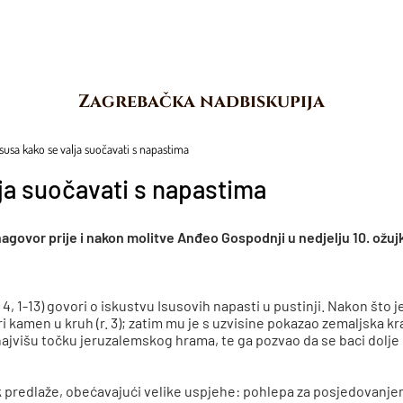
Zagrebačka nadbiskupija
susa kako se valja suočavati s napastima
ja suočavati s napastima
agovor prije i nakon molitve Anđeo Gospodnji u nedjelju 10. ožuj
, 1-13) govori o iskustvu Isusovih napasti u pustinji. Nakon što je
 kamen u kruh (r. 3); zatim mu je s uzvisine pokazao zemaljska kr
na najvišu točku jeruzalemskog hrama, te ga pozvao da se baci dol
ek predlaže, obećavajući velike uspjehe: pohlepa za posjedovanjem –