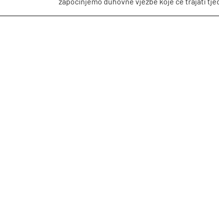
započinjemo duhovne vježbe koje će trajati tje