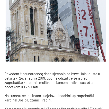
Povodom Međunarodnog dana sjećanja na žrtve Holokausta u
četvrtak, 24. siječnja 2019. godine održat će se ispred
zagrebačke katedrale molitveno-komemorativni susret s
početkom u 15.30 sati.
Na susretu će molitvom sudjelovati nadbiskup zagrebački
kardinal Josip Bozanić i rabini.
Komemoraciju organiziraju Zagrebačka nadbiskupija i
Židovski