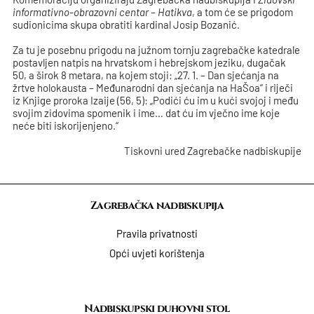
informativno-obrazovni centar – Hatikva
, a tom će se prigodom
sudionicima skupa obratiti kardinal Josip Bozanić.
Za tu je posebnu prigodu na južnom tornju zagrebačke katedrale
postavljen natpis na hrvatskom i hebrejskom jeziku, dugačak
50, a širok 8 metara, na kojem stoji: „27. 1. – Dan sjećanja na
žrtve holokausta – Međunarodni dan sjećanja na HaŠoa“ i riječi
iz Knjige proroka Izaije (56, 5): „Podići ću im u kući svojoj i među
svojim zidovima spomenik i ime… dat ću im vječno ime koje
neće biti iskorijenjeno.“
Tiskovni ured Zagrebačke nadbiskupije
Zagrebačka nadbiskupija
Pravila privatnosti
Opći uvjeti korištenja
Nadbiskupski duhovni stol