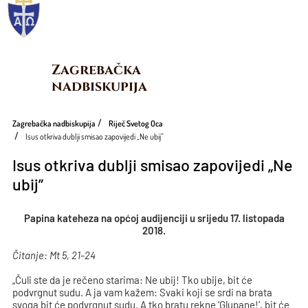
Zagrebačka 
nadbiskupija
Zagrebačka nadbiskupija
Riječ Svetog Oca
Isus otkriva dublji smisao zapovijedi „Ne ubij”
Isus otkriva dublji smisao zapovijedi „Ne
ubij”
Papina kateheza na općoj audijenciji u srijedu 17. listopada
2018.
Čitanje: Mt 5, 21-24
„Čuli ste da je rečeno starima: Ne ubij! Tko ubije, bit će
podvrgnut sudu. A ja vam kažem: Svaki koji se srdi na brata
svoga bit će podvrgnut sudu. A tko bratu rekne ‘Glupane!’, bit će