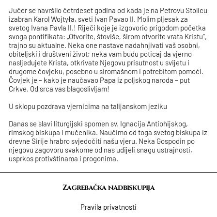
Jučer se navršilo četrdeset godina od kada je na Petrovu Stolicu
izabran Karol Wojtyła, sveti Ivan Pavao II. Molim pljesak za
svetog Ivana Pavla II.! Riječi koje je izgovorio prigodom početka
svoga pontifikata: „Otvorite, štoviše, širom otvorite vrata Kristu“,
trajno su aktualne. Neka one nastave nadahnjivati vaš osobni,
obiteljski i društveni život; neka vam budu poticaj da vjerno
nasljedujete Krista, otkrivate Njegovu prisutnost u svijetu i
drugome čovjeku, posebno u siromašnom i potrebitom pomoći.
Čovjek je – kako je naučavao Papa iz poljskog naroda – put
Crkve. Od srca vas blagoslivljam!
U sklopu pozdrava vjernicima na talijanskom jeziku
Danas se slavi liturgijski spomen sv. Ignacija Antiohijskog,
rimskog biskupa i mučenika. Naučimo od toga svetog biskupa iz
drevne Sirije hrabro svjedočiti našu vjeru. Neka Gospodin po
njegovu zagovoru svakome od nas udijeli snagu ustrajnosti,
usprkos protivštinama i progonima.
Zagrebačka nadbiskupija
Pravila privatnosti