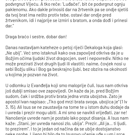
podvrgnut Vijeću. A tko reče: ‘Luđače!’, bit će podvrgnut ognju
paklenomu. Ako dakle prinosiš dar na žrtvenik pa se ondje sjetiš
da tvoj brat ima nešto protiv tebe, ostavi dar ondje pred
žrtvenikom, idi i najprije se izmiri s bratom, a onda dođi i prinesi
dar.”
Draga braćo i sestre, dobar dan!
Danas nastavljam kateheze o petoj riječi Dekaloga koja glasi:
„Ne ubij“. Već smo istaknuli kako ova zapovijed otkriva da je u
Božjim očima ljudski život dragocjen, svet i nepovrediv. Nitko ne
može prezirati život drugih ljudi ili vlastiti; naime, čovjek nosi u
sebi Božju sliku i Bog ga beskrajno ljubi, bez obzira na okolnosti
u kojima je pozvan na život.
U odlomku iz Evanđelja koji smo maloprije čuli, Isus nam otkriva
još dublji smisao ove zapovijedi. On kaže da je, pred Božjim
sudom, čak i srdžba protiv brata jedna vrsta ubojstva. Zato je
apostol Ivan napisao: „Tko god mrzi brata svoga, ubojica je“ (1 Iv
3, 15). Ali Isus se ne zaustavlja na tome te u istom duhu dodaje da
i uvreda i prezir mogu ubiti. A mi smo se navikli vrijeđati, zar ne!
Nanošenje uvrede nam je postalo lako poput disanja. A Isus nam
kaže: „Stani, jer uvreda nanosi zlo, ubija“. Prezir. „Ali ja… ti ljudi,
to prezirem“. I to je jedan od načina da se ubije dostojanstvo
neke osobe. Lijepo bi bilo da to Isusovo učenje uđe u um i srce,