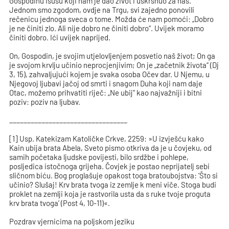
Gospodinu Isusu koji nam je dao život i uskrsnuo za nas.
Jednom smo zgodom, ovdje na Trgu, svi zajedno ponovili
rečenicu jednoga sveca o tome. Možda će nam pomoći: „Dobro
je ne činiti zlo. Ali nije dobro ne činiti dobro“. Uvijek moramo
činiti dobro. Ići uvijek naprijed.
On, Gospodin, je svojim utjelovljenjem posvetio naš život; On ga
je svojom krvlju učinio neprocjenjivim; On je „začetnik života“ (Dj
3, 15), zahvaljujući kojem je svaka osoba Očev dar. U Njemu, u
Njegovoj ljubavi jačoj od smrti i snagom Duha koji nam daje
Otac, možemo prihvatiti riječ: „Ne ubij“ kao najvažniji i bitni
poziv: poziv na ljubav.
_________________________________
[1] Usp. Katekizam Katoličke Crkve, 2259: »U izvješću kako
Kain ubija brata Abela, Sveto pismo otkriva da je u čovjeku, od
samih početaka ljudske povijesti, bilo srdžbe i pohlepe,
posljedica istočnoga grijeha. Čovjek je postao neprijatelj sebi
sličnom biću. Bog proglašuje opakost toga bratoubojstva: ‘Što si
učinio? Slušaj! Krv brata tvoga iz zemlje k meni viče. Stoga budi
proklet na zemlji koja je rastvorila usta da s ruke tvoje proguta
krv brata tvoga’ (Post 4, 10-11)«.
Pozdrav vjernicima na poljskom jeziku