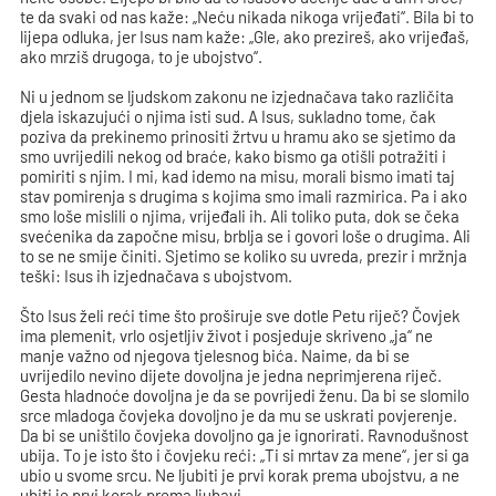
te da svaki od nas kaže: „Neću nikada nikoga vrijeđati“. Bila bi to
lijepa odluka, jer Isus nam kaže: „Gle, ako prezireš, ako vrijeđaš,
ako mrziš drugoga, to je ubojstvo“.
Ni u jednom se ljudskom zakonu ne izjednačava tako različita
djela iskazujući o njima isti sud. A Isus, sukladno tome, čak
poziva da prekinemo prinositi žrtvu u hramu ako se sjetimo da
smo uvrijedili nekog od braće, kako bismo ga otišli potražiti i
pomiriti s njim. I mi, kad idemo na misu, morali bismo imati taj
stav pomirenja s drugima s kojima smo imali razmirica. Pa i ako
smo loše mislili o njima, vrijeđali ih. Ali toliko puta, dok se čeka
svećenika da započne misu, brblja se i govori loše o drugima. Ali
to se ne smije činiti. Sjetimo se koliko su uvreda, prezir i mržnja
teški: Isus ih izjednačava s ubojstvom.
Što Isus želi reći time što proširuje sve dotle Petu riječ? Čovjek
ima plemenit, vrlo osjetljiv život i posjeduje skriveno „ja“ ne
manje važno od njegova tjelesnog bića. Naime, da bi se
uvrijedilo nevino dijete dovoljna je jedna neprimjerena riječ.
Gesta hladnoće dovoljna je da se povrijedi ženu. Da bi se slomilo
srce mladoga čovjeka dovoljno je da mu se uskrati povjerenje.
Da bi se uništilo čovjeka dovoljno ga je ignorirati. Ravnodušnost
ubija. To je isto što i čovjeku reći: „Ti si mrtav za mene“, jer si ga
ubio u svome srcu. Ne ljubiti je prvi korak prema ubojstvu, a ne
ubiti je prvi korak prema ljubavi.