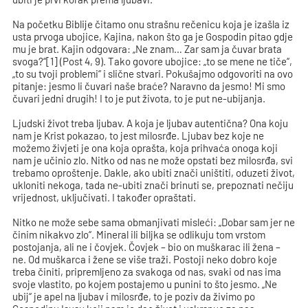
Na početku Biblije čitamo onu strašnu rečenicu koja je izašla iz
usta prvoga ubojice, Kajina, nakon što ga je Gospodin pitao gdje
mu je brat. Kajin odgovara: „Ne znam… Zar sam ja čuvar brata
svoga?“[1] (Post 4, 9). Tako govore ubojice: „to se mene ne tiče“,
„to su tvoji problemi“ i slične stvari. Pokušajmo odgovoriti na ovo
pitanje: jesmo li čuvari naše braće? Naravno da jesmo! Mi smo
čuvari jedni drugih! I to je put života, to je put ne-ubijanja.
Ljudski život treba ljubav. A koja je ljubav autentična? Ona koju
nam je Krist pokazao, to jest milosrđe. Ljubav bez koje ne
možemo živjeti je ona koja oprašta, koja prihvaća onoga koji
nam je učinio zlo. Nitko od nas ne može opstati bez milosrđa, svi
trebamo oproštenje. Dakle, ako ubiti znači uništiti, oduzeti život,
ukloniti nekoga, tada ne-ubiti znači brinuti se, prepoznati nečiju
vrijednost, uključivati. I također opraštati.
Nitko ne može sebe sama obmanjivati misleći: „Dobar sam jer ne
činim nikakvo zlo“. Mineral ili biljka se odlikuju tom vrstom
postojanja, ali ne i čovjek. Čovjek – bio on muškarac ili žena –
ne. Od muškarca i žene se više traži. Postoji neko dobro koje
treba činiti, pripremljeno za svakoga od nas, svaki od nas ima
svoje vlastito, po kojem postajemo u punini to što jesmo. „Ne
ubij“ je apel na ljubav i milosrđe, to je poziv da živimo po