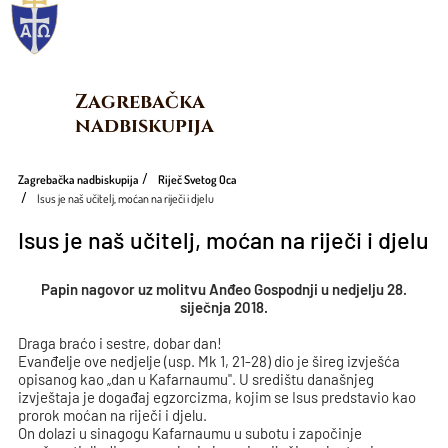
Zagrebačka 
nadbiskupija
Zagrebačka nadbiskupija
Riječ Svetog Oca
Isus je naš učitelj, moćan na riječi i djelu
Isus je naš učitelj, moćan na riječi i djelu
Papin nagovor uz molitvu Anđeo Gospodnji u nedjelju 28.
siječnja 2018.
Draga braćo i sestre, dobar dan!
Evanđelje ove nedjelje (usp. Mk 1, 21-28) dio je šireg izvješća
opisanog kao „dan u Kafarnaumu". U središtu današnjeg
izvještaja je događaj egzorcizma, kojim se Isus predstavio kao
prorok moćan na riječi i djelu.
On dolazi u sinagogu Kafarnaumu u subotu i započinje