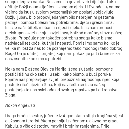
snagu njegova nauka. Ne samo da govori, već i djeluje. Tako
očituje Božji naum riječima i snagom djela. U Evanđelju, naime,
vidimo da Isus u svojem ovozemaljskom poslanju objavljuje
Božju ljubav, bilo propovijedanjem bilo nebrojenim gestama
pažnje i pomoći bolesnima, potrebitima, djeci i grešnicima.
Isus je naš učitelj, moćan na riječi i djelu. Isus nam prenosi
cjelokupno svjetlo koje osvjetljava, katkad mračne, staze našeg
života. Priopćuje nam također potrebnu snagu kako bismo
nadvladali teškoće, kušnje i napasti. Pomislimo samo koliko je
velika milost za nas to da poznajemo tako moćnog i tako dobrog
Boga! On je učitelj i prijatelj koji nam pokazuje put i brine se za
nas, osobito kad smo u potrebi
Neka nam Blažena Djevica Marija, žena slušanja, pomogne
postići tišinu oko sebe i u sebi, kako bismo, u buci poruka
kojima nas preplavljuje svijet, prepoznali najmoćniju riječ koja
postoji: riječ njezina Sina, koji naviješta smisao našeg
postojanja te nas oslobađa od svakog ropstva, pa i od ropstva
Zloga.
Nakon Angelusa
Draga braćo i sestre, jučer je iz Afganistana stigla tragična vijest
o užasnom terorističkom pokolju izvršenom u glavnome gradu
Kabulu, s više od stotinu mrtvih i brojnim ranjenima. Prije