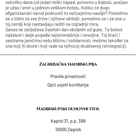
nekoliko dana još jedan teški napad, ponovno u Kabulu, posijao
je užas i smrt u jednom velikom hotelu. Koliko će dugo
afganistanski narod podnositi to nečovječno nasilje? Pomolimo
se u tišini za sve žrtve i njihove obitelji; pomolimo se i za one u
toj zemlji koji nastavljaju raditi na izgradnji mira.
Danas se obilježava Svjetski dan oboljelih od gube. Ta bolest
nažalost i dalje pogađa najsiromašnije i nevoljne. Toj braći i
sestrama jamčimo našu blizinu i solidarnost; molimo također za
one koji ih dvore i koji rade na njihovoj društvenoj reintegraciji.
Zagrebačka nadbiskupija
Pravila privatnosti
Opći uvjeti korištenja
Nadbiskupski duhovni stol
Kaptol 31, p.p. 398
10000 Zagreb