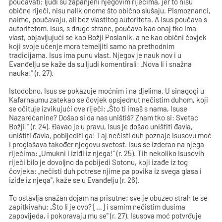
poučavati; ljudi su zapanjeni njegovim riječima, jer to nisu
obične riječi, nisu nalik onome što obično slušaju. Pismoznanci,
naime, poučavaju, ali bez vlastitog autoriteta. A Isus poučava s
autoritetom. Isus, s druge strane, poučava kao onaj tko ima
vlast, objavljujući se kao Božji Poslanik, a ne kao obični čovjek
koji svoje učenje mora temeljiti samo na prethodnim
tradicijama. Isus ima punu vlast. Njegov je nauk nov i u
Evanđelju se kaže da su ljudi komentirali: „Nova li i snažna
nauka!" (r. 27).
Istodobno, Isus se pokazuje moćnim i na djelima. U sinagogi u
Kafarnaumu zatekao se čovjek opsjednut nečistim duhom, koji
se očituje izvikujući ove riječi: „Što ti imaš s nama, Isuse
Nazarećanine? Došao si da nas uništiš? Znam tko si: Svetac
Božji!" (r. 24). Đavao je u pravu, Isus je došao uništiti đavla,
uništiti đavla, pobijediti ga! Taj nečisti duh poznaje Isusovu moć
i proglašava također njegovu svetost. Isus se izderao na njega
riječima: „Umukni i iziđi iz njega!" (r. 25). Tih nekoliko Isusovih
riječi bilo je dovoljno da pobijedi Sotonu, koji izađe iz tog
čovjeka: „nečisti duh potrese njime pa povika iz svega glasa i
iziđe iz njega", kaže se u Evanđelju (r. 26).
To ostavlja snažan dojam na prisutne; sve je obuzeo strah te se
zapitkivahu: „Što li je ovo? […] i samim nečistim dusima
zapovijeda, i pokoravaju mu se" (r. 27). Isusova moć potvrđuje