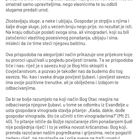
smatrali samo upraviteljima, nego vlasnicima te su odbili
slugama predati urod.
Zlostavljaju sluge, a neke i ubijaju. Gospodar je strpljiv s njima i
šalje druge sluge, još u većem broju nego prije, no rezultat je isti.
Na kraju odlučuje poslati svoga sina, ali vinogradari, koji su bili
zatočenici vlastitog posesivnog ponašanja, ubijaju i sina,
misleći da će time steći njegovu baštinu.
Ova prispodoba na alegorijski način prikazuje one prijekore koje
su proroci upućivali u pogledu povijesti Izraela. Ta se prispodoba
tiče i nas: riječ je o savezu koji je Bog htio sklopiti s
čovječanstvom, a pozvao je također nas da budemo dio tog
saveza. No, kao i svaka druga povijest ljubavi, i povijest savezu
ima svoje pozitivne trenutke, ali je obilježena i izdajom te
odbacivanjima.
Da bi se bolje razumjelo na koji način Bog Otac reagira na
odbacivanja njegove ljubavi, u tome se odlomku iz Evanđelje u
usta gospodara vinograda stavlja pitanje: „Kada, dakle, dođe
gospodar vinograda, što će učiniti s tim vinogradarima?" (Mt 21,
40). To pitanje ističe da Božje razočaranje zlim ponašanjem ljudi
nije posljednja riječ! I to je velika novost kršćanstva: Bog koji,
premda razočaran našim pogreškama i grijesima, neće pogaziti
zadanu riječ, ne zaustavlja se i prije svega ne traži osvetu!