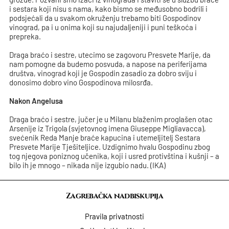
i sestara koji nisu s nama, kako bismo se međusobno bodrili i
podsjećali da u svakom okruženju trebamo biti Gospodinov
vinograd, pa i u onima koji su najudaljeniji i puni teškoća i
prepreka.
Draga braćo i sestre, utecimo se zagovoru Presvete Marije, da
nam pomogne da budemo posvuda, a napose na periferijama
društva, vinograd koji je Gospodin zasadio za dobro sviju i
donosimo dobro vino Gospodinova milosrđa.
Nakon Angelusa
Draga braćo i sestre, jučer je u Milanu blaženim proglašen otac
Arsenije iz Trigola (svjetovnog imena Giuseppe Migliavacca),
svećenik Reda Manje braće kapucina i utemeljitelj Sestara
Presvete Marije Tješiteljice. Uzdignimo hvalu Gospodinu zbog
tog njegova poniznog učenika, koji i usred protivština i kušnji – a
bilo ih je mnogo – nikada nije izgubio nadu. (IKA)
Zagrebačka nadbiskupija
Pravila privatnosti