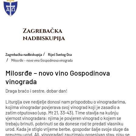
Zagrebačka 
nadbiskupija
Zagrebačka nadbiskupija
Riječ Svetog Oca
Milosrđe – novo vino Gospodinova vinograda
Milosrđe – novo vino Gospodinova
vinograda
Draga braćo i sestre, dobar dan!
Liturgija ove nedjelje donosi nam prispodobu o vinogradarima,
kojima vinogradar povjerava svoj vinograd koji je zasadio a
zatim otputovao (usp. Mt 21, 33-43). Time stavlja na kušnju
vjernost vinogradara: njima je povjeren vinograd o kojem se
trebaju brinuti, pobrinuti se da donese rod te predati vlasniku
urod. Kada je stiglo vrijeme berbe, gospodar šalje svoje sluge da
preuzmu urod. Ali, vinogradari zauzimaju posesivan stav, nisu se