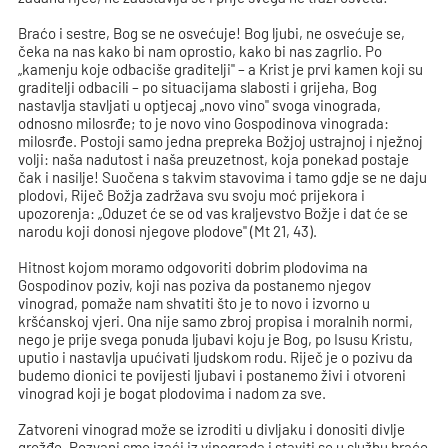
Braćo i sestre, Bog se ne osvećuje! Bog ljubi, ne osvećuje se,
čeka na nas kako bi nam oprostio, kako bi nas zagrlio. Po
„kamenju koje odbaciše graditelji" – a Krist je prvi kamen koji su
graditelji odbacili – po situacijama slabosti i grijeha, Bog
nastavlja stavljati u optjecaj „novo vino" svoga vinograda,
odnosno milosrđe; to je novo vino Gospodinova vinograda:
milosrđe. Postoji samo jedna prepreka Božjoj ustrajnoj i nježnoj
volji: naša nadutost i naša preuzetnost, koja ponekad postaje
čak i nasilje! Suočena s takvim stavovima i tamo gdje se ne daju
plodovi, Riječ Božja zadržava svu svoju moć prijekora i
upozorenja: „Oduzet će se od vas kraljevstvo Božje i dat će se
narodu koji donosi njegove plodove" (Mt 21, 43).
Hitnost kojom moramo odgovoriti dobrim plodovima na
Gospodinov poziv, koji nas poziva da postanemo njegov
vinograd, pomaže nam shvatiti što je to novo i izvorno u
kršćanskoj vjeri. Ona nije samo zbroj propisa i moralnih normi,
nego je prije svega ponuda ljubavi koju je Bog, po Isusu Kristu,
uputio i nastavlja upućivati ljudskom rodu. Riječ je o pozivu da
budemo dionici te povijesti ljubavi i postanemo živi i otvoreni
vinograd koji je bogat plodovima i nadom za sve.
Zatvoreni vinograd može se izroditi u divljaku i donositi divlje
grožđe. Pozvani smo izaći iz vinograda i staviti se u službu braće