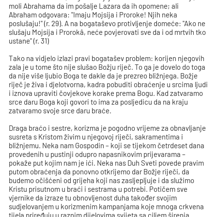
moli Abrahama da im pošalje Lazara da ih opomene; ali
Abraham odgovara: "Imaju Mojsija i Proroke! Njih neka
poslušaju!" (r. 29). A na bogataševo protivljenje domeće: "Ako ne
slušaju Mojsija i Prorokâ, neće povjerovati sve da i od mrtvih tko
ustane" (r. 31)
Tako na vidjelo izlazi pravi bogatašev problem: korijen njegovih
zala je u tome što nije slušao Božju riječ. To ga je dovelo do toga
da nije više ljubio Boga te dakle da je prezreo bližnjega. Božje
riječ je živa i djelotvorna, kadra pobuditi obraćenje u srcima ljudi
i iznova upraviti čovjekove korake prema Bogu. Kad zatvaramo
srce daru Boga koji govori to ima za posljedicu da na kraju
zatvaramo svoje srce daru braće.
Draga braćo i sestre, korizma je pogodno vrijeme za obnavljanje
susreta s Kristom živim u njegovoj riječi, sakramentima i
bližnjemu. Neka nam Gospodin – koji se tijekom četrdeset dana
provedenih u pustinji odupro napasnikovim prijevarama –
pokaže put kojim nam je ići. Neka nas Duh Sveti povede pravim
putom obraćenja da ponovno otkrijemo dar Božje riječi, da
budemo očišćeni od grijeha koji nas zasljepljuje i da služimo
Kristu prisutnom u braći i sestrama u potrebi. Potičem sve
vjernike da izraze tu obnovljenost duha također svojim
sudjelovanjem u korizmenim kampanjama koje mnoga crkvena
tijela priređuju u raznim dijelovima svijeta sa ciljem širenja