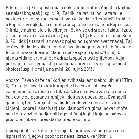
Prispodoba je bespoštedna u opisivanju proturječnosti u kojima
se nalazi bogataš (usp. r. 19). Taj lik, za razliku od Lazara, je
bezimen; za njega se jednostavno kaže da je "bogataš". Izobilje
u kojem živi ogleda se u pretjeranoj raskošnoj odjeći koju nosi.
Grimiz je naime bio vrlo cijenjen, čak više od srebra i zlata, i zato
je bio pridržan božanstvima (usp. Jr 10, 9) i kraljevima (usp. Suci
8, 26), dok je tanani lan davao pojedincu gotovo svet značaj. Taj
se čovjek dakle volio razmetati svojim bogatstvom i običavao je
to činiti svakodnevno: "danomice se sjajno gostio" (r. 19). U
njemu vidimo dramatičan odraz izopačenosti grijehom, koja
poznaje tri susljedna stupnja: ljubav prema novcu, ispraznost i
oholost (usp. Homilija na misi, 20. rujna 2013.).
Apostol Pavao kaže da "korijen svih zala jest srebroljublje" (1 Tim
6, 10). To je glavni uzrok korupcije i izvor zavisti, svađa i
sumnjičenja. To može ići tako daleko da novac zavlada nama,
čak dotle da postane tiranijski idol (usp. apost. pob. Evangelii
gaudium, 55). Namjesto da bude sredstvo kojim se služimo u
činjenju dobra i iskazivanju solidarnosti drugima, novac može
nas i čitav svijet podjarmiti egoističnoj logici koja ne ostavlja
prostora ljubavi i predstavlja prepreku miru.
U prispodobi se zatim pokazuje da gramzivost bogataša čini
ispraznim. Njegova osobnost nalazi izraz u vanjštini, u