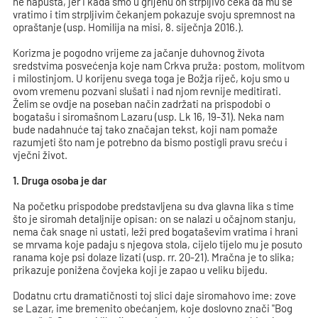
ne napušta, jer i kada smo u grijehu on strpljivo čeka da mu se
vratimo i tim strpljivim čekanjem pokazuje svoju spremnost na
opraštanje (usp. Homilija na misi, 8. siječnja 2016.).
Korizma je pogodno vrijeme za jačanje duhovnog života
sredstvima posvećenja koje nam Crkva pruža: postom, molitvom
i milostinjom. U korijenu svega toga je Božja riječ, koju smo u
ovom vremenu pozvani slušati i nad njom revnije meditirati.
Želim se ovdje na poseban način zadržati na prispodobi o
bogatašu i siromašnom Lazaru (usp. Lk 16, 19-31). Neka nam
bude nadahnuće taj tako značajan tekst, koji nam pomaže
razumjeti što nam je potrebno da bismo postigli pravu sreću i
vječni život.
1. Druga osoba je dar
Na početku prispodobe predstavljena su dva glavna lika s time
što je siromah detaljnije opisan: on se nalazi u očajnom stanju,
nema čak snage ni ustati, leži pred bogataševim vratima i hrani
se mrvama koje padaju s njegova stola, cijelo tijelo mu je posuto
ranama koje psi dolaze lizati (usp. rr. 20-21). Mračna je to slika;
prikazuje ponižena čovjeka koji je zapao u veliku bijedu.
Dodatnu crtu dramatičnosti toj slici daje siromahovo ime: zove
se Lazar, ime bremenito obećanjem, koje doslovno znači "Bog