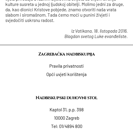
kulture susreta u jednoj ljudskoj obitelji. Molimo jedni za druge,
da, kao dionici Kristove pobjede, znamo otvoriti naša vrata
slabom i siromašnom. Tada ćemo moći u punini živjeti i
svjedočiti uskrsnu radost.
Iz Vatikana, 18. listopada 2016.
Blagdan svetog Luke evanđeliste.
Zagrebačka nadbiskupija
Pravila privatnosti
Opći uvjeti korištenja
Nadbiskupski duhovni stol
Kaptol 31, p.p. 398
10000 Zagreb
Tel:
01/4894 800