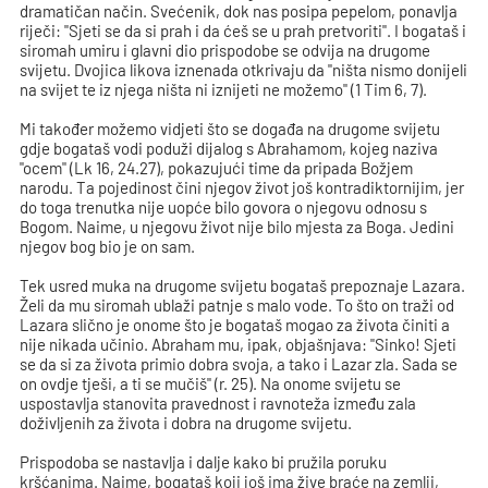
dramatičan način. Svećenik, dok nas posipa pepelom, ponavlja
riječi: "Sjeti se da si prah i da ćeš se u prah pretvoriti". I bogataš i
siromah umiru i glavni dio prispodobe se odvija na drugome
svijetu. Dvojica likova iznenada otkrivaju da "ništa nismo donijeli
na svijet te iz njega ništa ni iznijeti ne možemo" (1 Tim 6, 7).
Mi također možemo vidjeti što se događa na drugome svijetu
gdje bogataš vodi poduži dijalog s Abrahamom, kojeg naziva
"ocem" (Lk 16, 24.27), pokazujući time da pripada Božjem
narodu. Ta pojedinost čini njegov život još kontradiktornijim, jer
do toga trenutka nije uopće bilo govora o njegovu odnosu s
Bogom. Naime, u njegovu život nije bilo mjesta za Boga. Jedini
njegov bog bio je on sam.
Tek usred muka na drugome svijetu bogataš prepoznaje Lazara.
Želi da mu siromah ublaži patnje s malo vode. To što on traži od
Lazara slično je onome što je bogataš mogao za života činiti a
nije nikada učinio. Abraham mu, ipak, objašnjava: "Sinko! Sjeti
se da si za života primio dobra svoja, a tako i Lazar zla. Sada se
on ovdje tješi, a ti se mučiš" (r. 25). Na onome svijetu se
uspostavlja stanovita pravednost i ravnoteža između zala
doživljenih za života i dobra na drugome svijetu.
Prispodoba se nastavlja i dalje kako bi pružila poruku
kršćanima. Naime, bogataš koji još ima žive braće na zemlji,