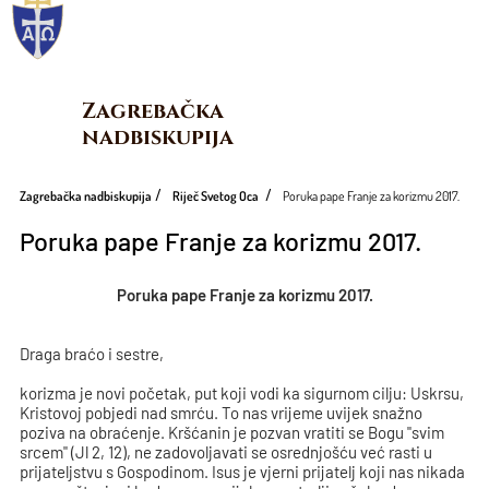
Zagrebačka 
nadbiskupija
Zagrebačka nadbiskupija
Riječ Svetog Oca
Poruka pape Franje za korizmu 2017.
Poruka pape Franje za korizmu 2017.
Poruka pape Franje za korizmu 2017.
Draga braćo i sestre,
korizma je novi početak, put koji vodi ka sigurnom cilju: Uskrsu,
Kristovoj pobjedi nad smrću. To nas vrijeme uvijek snažno
poziva na obraćenje. Kršćanin je pozvan vratiti se Bogu "svim
srcem" (Jl 2, 12), ne zadovoljavati se osrednjošću već rasti u
prijateljstvu s Gospodinom. Isus je vjerni prijatelj koji nas nikada