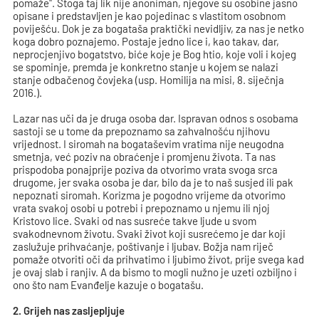
pomaže". Stoga taj lik nije anoniman, njegove su osobine jasno
opisane i predstavljen je kao pojedinac s vlastitom osobnom
poviješću. Dok je za bogataša praktički nevidljiv, za nas je netko
koga dobro poznajemo. Postaje jedno lice i, kao takav, dar,
neprocjenjivo bogatstvo, biće koje je Bog htio, koje voli i kojeg
se spominje, premda je konkretno stanje u kojem se nalazi
stanje odbačenog čovjeka (usp. Homilija na misi, 8. siječnja
2016.).
Lazar nas uči da je druga osoba dar. Ispravan odnos s osobama
sastoji se u tome da prepoznamo sa zahvalnošću njihovu
vrijednost. I siromah na bogataševim vratima nije neugodna
smetnja, već poziv na obraćenje i promjenu života. Ta nas
prispodoba ponajprije poziva da otvorimo vrata svoga srca
drugome, jer svaka osoba je dar, bilo da je to naš susjed ili pak
nepoznati siromah. Korizma je pogodno vrijeme da otvorimo
vrata svakoj osobi u potrebi i prepoznamo u njemu ili njoj
Kristovo lice. Svaki od nas susreće takve ljude u svom
svakodnevnom životu. Svaki život koji susrećemo je dar koji
zaslužuje prihvaćanje, poštivanje i ljubav. Božja nam riječ
pomaže otvoriti oči da prihvatimo i ljubimo život, prije svega kad
je ovaj slab i ranjiv. A da bismo to mogli nužno je uzeti ozbiljno i
ono što nam Evanđelje kazuje o bogatašu.
2. Grijeh nas zasljepljuje