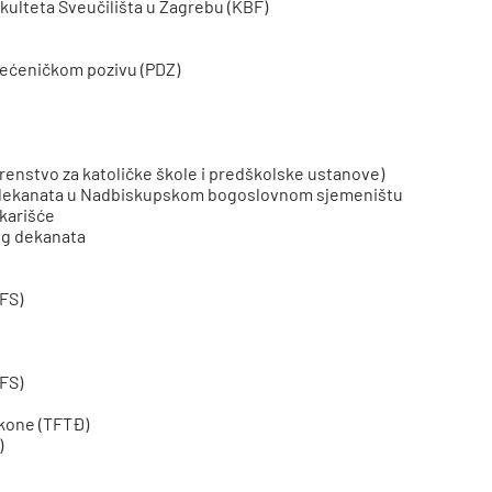
kulteta Sveučilišta u Zagrebu (KBF)
 svećeničkom pozivu (PDZ)
jerenstvo za katoličke škole i predškolske ustanove)
g dekanata u Nadbiskupskom bogoslovnom sjemeništu
karišće
og dekanata
TFS)
TFS)
akone (TFTĐ)
)