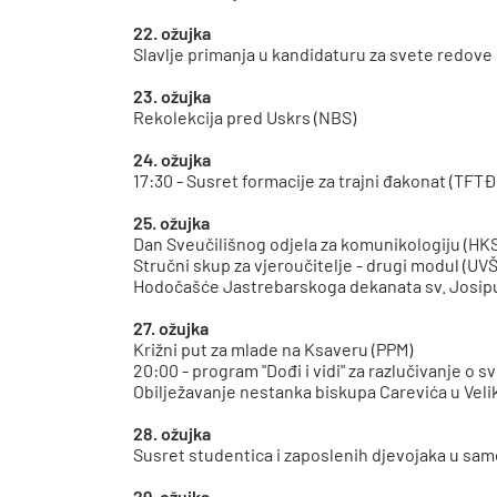
22. ožujka
Slavlje primanja u kandidaturu za svete redove
23. ožujka
Rekolekcija pred Uskrs (NBS)
24. ožujka
17:30 - Susret formacije za trajni đakonat (TFTĐ
25. ožujka
Dan Sveučilišnog odjela za komunikologiju (HK
Stručni skup za vjeroučitelje - drugi modul (UVŠ
Hodočašće Jastrebarskoga dekanata sv. Josipu
27. ožujka
Križni put za mlade na Ksaveru (PPM)
20:00 - program "Dođi i vidi" za razlučivanje o
Obilježavanje nestanka biskupa Carevića u Vel
28. ožujka
Susret studentica i zaposlenih djevojaka u samo
29. ožujka