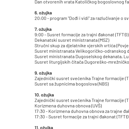
Dan otvorenih vrata Katoličkog bogoslovnog fa
6. ožujka
20:00 - program "Dođi i vidi" za razlučivanje o
7. ožujka
9:00 - Susret formacije za trajni đakonat (TFTĐ)
Dekanatski susret ministranata (MSZ)
Stručni skup za djelatnike vjerskih vrtića (Pov
Susret ministranata Velikogoričko-odransko
Susret ministranata Dugoselskog dekanata, Lu
Susret liturgijskih čitača Dugoreško-mrežničk
9. ožujka
Zajednički susret svećenika Trajne formacije (
Susret sa župnicima bogoslova (NBS)
10. ožujka
Zajednički susret svećenika Trajne formacije (
Korizmena duhovna obnova (UVŠ)
17:30 - Korizmena duhovna obnova za trajne đ
17:30 - Susret formacije za trajni đakonat (TFTĐ
11. ožujka