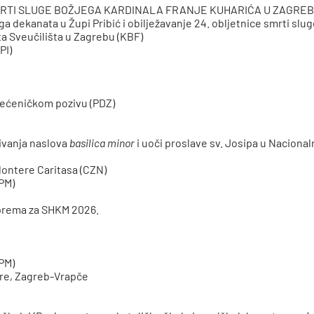
MRTI SLUGE BOŽJEGA KARDINALA FRANJE KUHARIĆA U ZAGRE
ga dekanata u Župi Pribić i obilježavanje 24. obljetnice smrti slu
a Sveučilišta u Zagrebu (KBF)
PI)
 svećeničkom pozivu (PDZ)
ivanja naslova
basilica minor
i uoči proslave sv. Josipa u Naciona
ontere Caritasa (CZN)
PPM)
iprema za SHKM 2026.
PPM)
bare, Zagreb-Vrapče