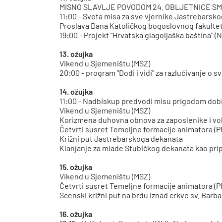
MISNO SLAVLJE POVODOM 24. OBLJETNICE S
11:00 - Sveta misa za sve vjernike Jastrebarsko
Proslava Dana Katoličkog bogoslovnog fakultet
19:00 - Projekt "Hrvatska glagoljaška baština" (N
13. ožujka
Vikend u Sjemeništu (MSZ)
20:00 - program "Dođi i vidi" za razlučivanje o
14. ožujka
11:00 - Nadbiskup predvodi misu prigodom dob
Vikend u Sjemeništu (MSZ)
Korizmena duhovna obnova za zaposlenike i vol
Četvrti susret Temeljne formacije animatora (
Križni put Jastrebarskoga dekanata
Klanjanje za mlade Stubičkog dekanata kao pr
15. ožujka
Vikend u Sjemeništu (MSZ)
Četvrti susret Temeljne formacije animatora (
Scenski križni put na brdu iznad crkve sv. Bar
16. ožujka