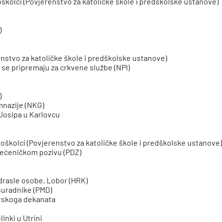
njoškolci (Povjerenstvo za katoličke škole i predškolske ustanove)
)
erenstvo za katoličke škole i predškolske ustanove)
i se pripremaju za crkvene službe (NPI)
)
imnazije (NKG)
 Josipa u Karlovcu
vnoškolci (Povjerenstvo za katoličke škole i predškolske ustanove
 svećeničkom pozivu (PDZ)
drasle osobe, Lobor (HRK)
suradnike (PMD)
rskoga dekanata
inki u Utrini