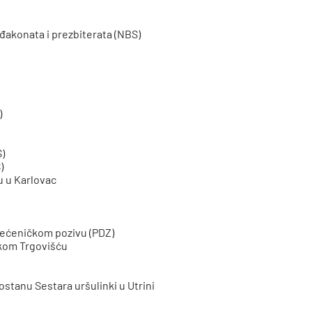
 đakonata i prezbiterata (NBS)
)
S)
)
 u Karlovac
 svećeničkom pozivu (PDZ)
ikom Trgovišću
stanu Sestara uršulinki u Utrini