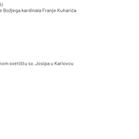
BU
ge Božjega kardinala Franje Kuharića
lnom svetištu sv. Josipa u Karlovcu