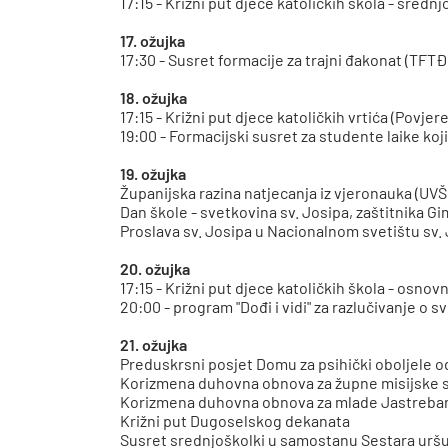
17:15 - Križni put djece katoličkih škola - sred
17. ožujka
17:30 - Susret formacije za trajni đakonat (TFTĐ
18. ožujka
17:15 - Križni put djece katoličkih vrtića (Povj
19:00 - Formacijski susret za studente laike koj
19. ožujka
Županijska razina natjecanja iz vjeronauka (UVŠ
Dan škole - svetkovina sv. Josipa, zaštitnika G
Proslava sv. Josipa u Nacionalnom svetištu sv.
20. ožujka
17:15 - Križni put djece katoličkih škola - osno
20:00 - program "Dođi i vidi" za razlučivanje o
21. ožujka
Preduskrsni posjet Domu za psihički oboljele o
Korizmena duhovna obnova za župne misijske 
Korizmena duhovna obnova za mlade Jastreba
Križni put Dugoselskog dekanata
Susret srednjoškolki u samostanu Sestara uršul